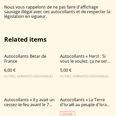
Nous vous rappelons de ne pas faire d'affichage
sauvage illégal avec ces autocollants et de respecter la
législation en vigueur.
Related items
Autocollants Betar de
Autocollants « Herzl : Si
France
vous le voulez, ça ne sera
pas un rêve. »
6,00 €
5,00 €
AUTRES VARIANTES DISPONIBLES
AUTRES VARIANTES DISPONIBLES
%
Autocollants « Il y avait un
Autocollants « La Terre
cessez-le-feu avant le 7
d'Israël au peuple d'Israël
octobre »
» - Betar
ÉPUISÉ